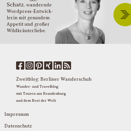
Schatz
, wandernde
ü
Wordpress-Entwick­
W
lerin mit gesundem
O
Appetit und großer
d
Wildkräuter­liebe.
G
u
W
k
f
M
u
T
Zweitblog:
Berliner Wanderschuh
P
Wander- und Travelblog
mit Touren aus Brandenburg
und dem Rest der Welt
Impressum
Datenschutz