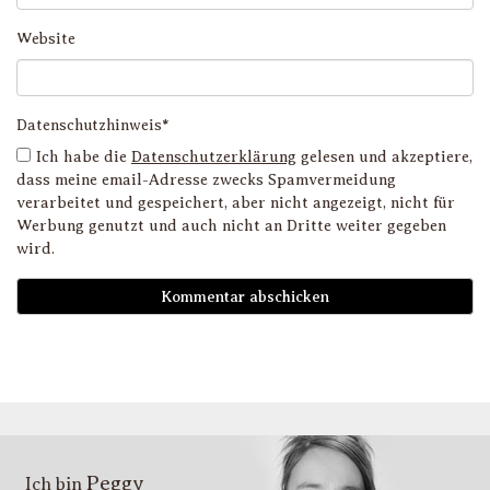
Website
Datenschutzhinweis*
Ich habe die
Datenschutzerklärung
gelesen und akzeptiere,
dass meine email-Adresse zwecks Spamvermeidung
verarbeitet und gespeichert, aber nicht angezeigt, nicht für
Werbung genutzt und auch nicht an Dritte weiter gegeben
wird.
D
i
l
li
g
s
v
i
Peggy
T
Ich bin