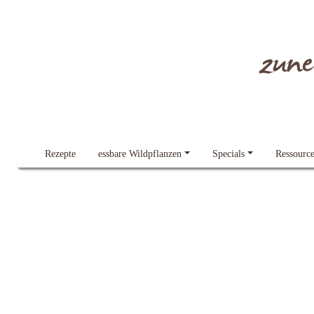
Dieser Blog verwendet Cookies.
Lesen Sie gern mehr dazu
Alles klar!
zun
Rezepte
essbare Wildpflanzen
Specials
Ressourc