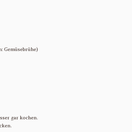
ch: Gemüsebrühe)
asser gar kochen.
cken.