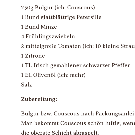
250g
Bulgur (ich: Couscous)
1 Bund
glattblättrige Petersilie
1 Bund
Minze
4
Frühlingszwiebeln
2
mittelgroße Tomaten (ich: 10 kleine Str
1
Zitrone
1 TL
frisch gemahlener schwarzer Pfeffer
1 EL
Olivenöl (ich: mehr)
Salz
Zubereitung:
Bulgur bzw. Couscous nach Packungsanleit
Man bekommt Couscous schön luftig, wenn 
die oberste Schicht abraspelt.