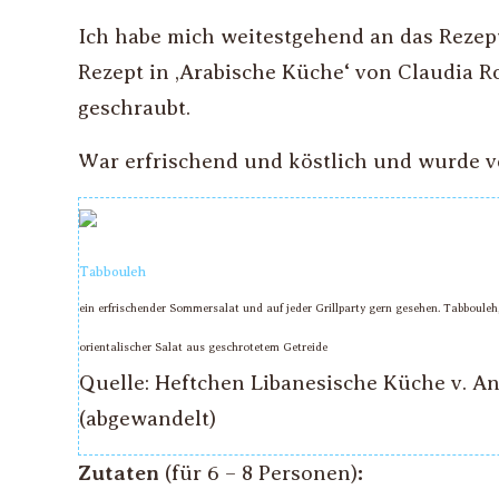
Ich habe mich weitestgehend an das Rezep
Rezept in ‚Arabische Küche‘ von Claudia 
geschraubt.
War erfrischend und köstlich und wurde vo
Tabbouleh
ein erfrischender Sommersalat und auf jeder Grillparty gern gesehen. Tabbouleh, 
orientalischer Salat aus geschrotetem Getreide
Quelle: Heftchen Libanesische Küche v. A
(abgewandelt)
Zutaten
(
für 6 – 8 Personen
)
: