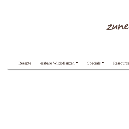
Dieser Blog verwendet Cookies.
Lesen Sie gern mehr dazu
Alles klar!
zun
Rezepte
essbare Wildpflanzen
Specials
Ressourc