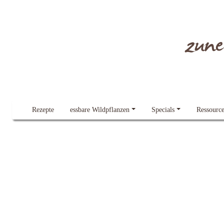
Dieser Blog verwendet Cookies.
Lesen Sie gern mehr dazu
Alles klar!
zun
Rezepte
essbare Wildpflanzen
Specials
Ressourc