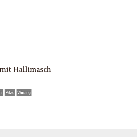
mit Hallimasch
hl
Pilze
Wirsing