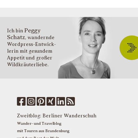
g
s
v
i
Peggy
T
Ich bin
Schatz
, wandernde
ü
Wordpress-Entwick­
W
lerin mit gesundem
O
Appetit und großer
d
Wildkräuter­liebe.
G
u
W
k
f
M
u
T
Zweitblog:
Berliner Wanderschuh
P
Wander- und Travelblog
mit Touren aus Brandenburg