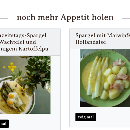
noch mehr Appetit holen
zeitstags-Spargel
Spargel mit Maiwipfe
Wachtelei und
Hollandaise
onigem Kartoffelpü
zeig mal
 mal