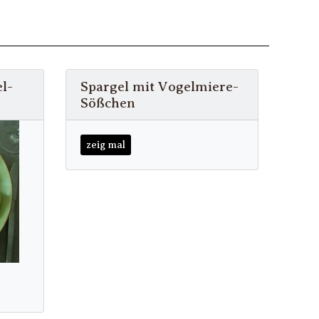
l-
Spargel mit Vogelmiere-
Sößchen
zeig mal