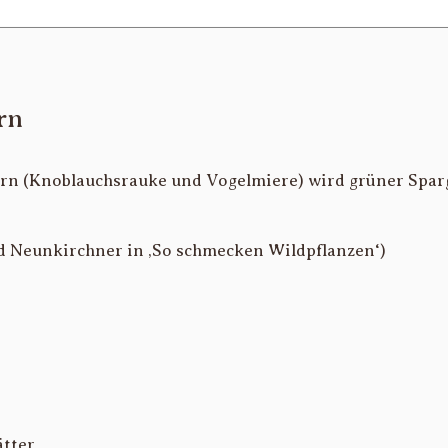
rn
ern (Knoblauchsrauke und Vogelmiere) wird grüner Spa
d Neunkirchner in ‚So schmecken Wildpflanzen‘)
ätter