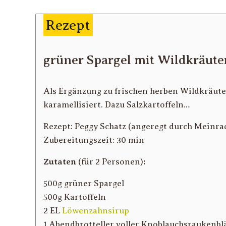
Rezept
grüner Spargel mit Wildkräute
Als Ergänzung zu frischen herben Wildkräut
karamellisiert. Dazu Salzkartoffeln…
Rezept:
Peggy Schatz (angeregt durch Meinra
Zubereitungszeit:
30 min
Zutaten
(
für 2 Personen
)
:
500g grüner Spargel
500g Kartoffeln
2 EL
Löwenzahnsirup
1 Abendbrotteller voller Knoblauchsraukenbl