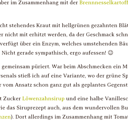
e aber im Zusammenhang mit der
Brennnesselkartof
recht stehendes Kraut mit hellgrünen gezahnten Blä
r nicht mit erhitzt werden, da der Geschmack schnel
 verfügt über ein Enzym, welches umstehenden Bä
. Nicht gerade sympathisch, ergo aufessen! 😉
 gemeinsam püriert. War beim Abschmecken ein M
enals stieß ich auf eine Variante, wo der grüne S
mir vom Ansatz schon ganz gut als geplantes Gegens
tt Zucker
Löwenzahnsirup
und eine halbe Vanillesc
wie das Siruprezept auch, aus dem wundervollen B
nzen
). Dort allerdings im Zusammenhang mit Tomat