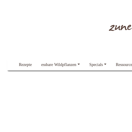
Dieser Blog verwendet Cookies.
Lesen Sie gern mehr dazu
Alles klar!
zun
Rezepte
essbare Wildpflanzen
Specials
Ressourc