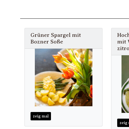
Grüner Spargel mit
Hoch
Bozner Soße
mit 
zitr
zeig mal
zeig