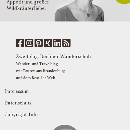
Appetit und großer
d
Wildkräuter­liebe.
G
u
W
k
f
M
u
T
Zweitblog:
Berliner Wanderschuh
P
Wander- und Travelblog
mit Touren aus Brandenburg
und dem Rest der Welt
Impressum
Datenschutz
Copyright-Info