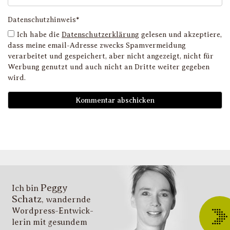
Datenschutzhinweis*
Ich habe die
Datenschutzerklärung
gelesen und akzeptiere,
dass meine email-Adresse zwecks Spamvermeidung
verarbeitet und gespeichert, aber nicht angezeigt, nicht für
Werbung genutzt und auch nicht an Dritte weiter gegeben
wird.
D
i
l
li
g
s
v
i
Peggy
T
Ich bin
Schatz
, wandernde
ü
Wordpress-Entwick­
W
lerin mit gesundem
O