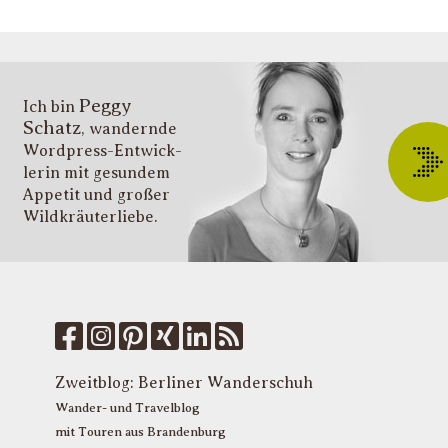
g
s
v
i
Peggy
T
Ich bin
Schatz
, wandernde
ü
Wordpress-Entwick­
W
lerin mit gesundem
O
Appetit und großer
d
Wildkräuter­liebe.
G
u
W
k
f
M
u
T
Zweitblog:
Berliner Wanderschuh
P
Wander- und Travelblog
mit Touren aus Brandenburg