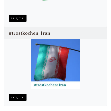
zeig mal
#trostkochen: Iran
zeig mal