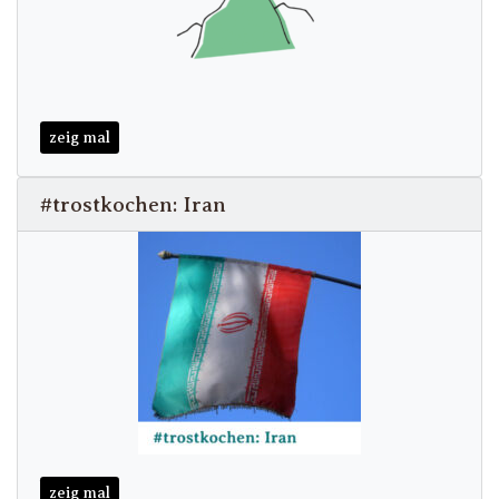
zeig mal
#trostkochen: Iran
zeig mal