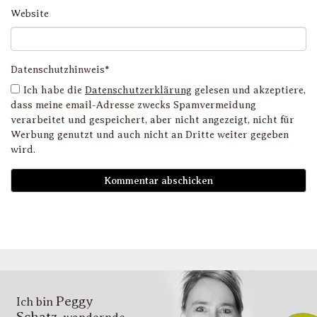
Website
Datenschutzhinweis*
Ich habe die
Datenschutzerklärung
gelesen und akzeptiere,
dass meine email-Adresse zwecks Spamvermeidung
verarbeitet und gespeichert, aber nicht angezeigt, nicht für
Werbung genutzt und auch nicht an Dritte weiter gegeben
wird.
D
i
l
li
g
s
v
i
Peggy
T
Ich bin
Schatz