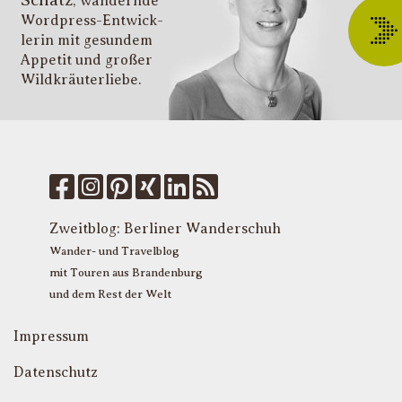
, wandernde
ü
Wordpress-Entwick­
W
lerin mit gesundem
O
Appetit und großer
d
Wildkräuter­liebe.
G
u
W
k
f
M
u
T
Zweitblog:
Berliner Wanderschuh
P
Wander- und Travelblog
mit Touren aus Brandenburg
und dem Rest der Welt
Impressum
Datenschutz