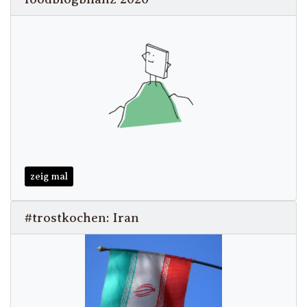
zeig mal
#trostkochen: Iran