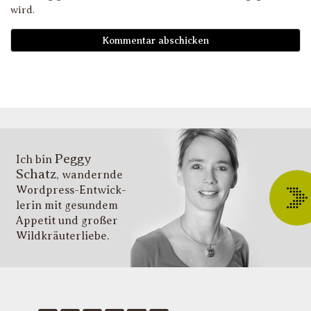
wird.
D
i
l
li
g
s
v
i
Peggy
T
Ich bin
Schatz
, wandernde
ü
Wordpress-Entwick­
W
lerin mit gesundem
O
Appetit und großer
d
Wildkräuter­liebe.
G
u
W
k
f