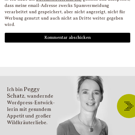
dass meine email-Adresse zwecks Spamvermeidung
verarbeitet und gespeichert, aber nicht angezeigt, nicht für
Werbung genutzt und auch nicht an Dritte weiter gegeben
wird.
D
i
l
li
g
s
v
i
Peggy
T
Ich bin
Schatz
, wandernde
ü
Wordpress-Entwick­
W
lerin mit gesundem
O
Appetit und großer
d
Wildkräuter­liebe.
G
u