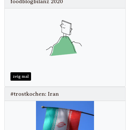
foodblogbilanz 2020
zeig mal
#trostkochen: Iran