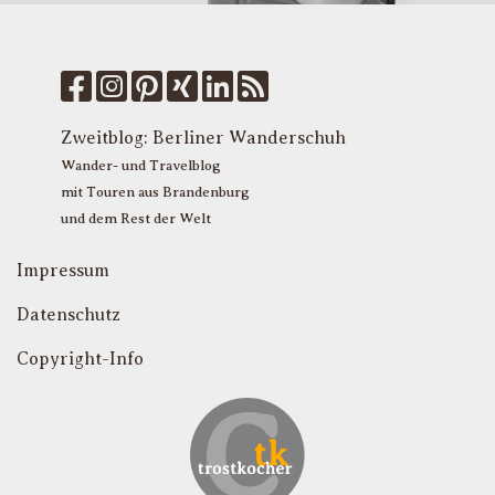
W
k
f
M
u
T
Zweitblog:
Berliner Wanderschuh
P
Wander- und Travelblog
mit Touren aus Brandenburg
und dem Rest der Welt
Impressum
Datenschutz
Copyright-Info