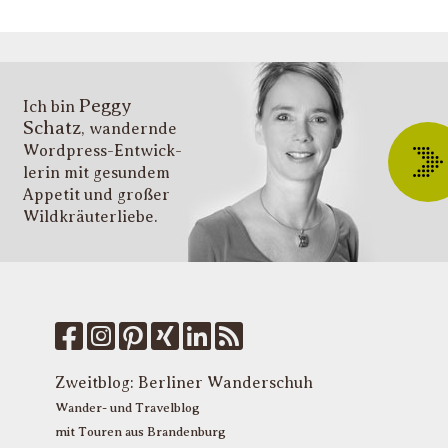
g
s
v
i
Peggy
T
Ich bin
Schatz
, wandernde
ü
Wordpress-Entwick­
W
lerin mit gesundem
O
Appetit und großer
d
Wildkräuter­liebe.
G
u
W
k
f
M
u
T
Zweitblog:
Berliner Wanderschuh
P
Wander- und Travelblog
mit Touren aus Brandenburg