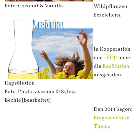
Foto: Coconut & Vanilla
Wildpflanzen
bereichern.
In Kooperation
der
UFOP
habe 
die
Rasölution
ausgerufen.
Rapsölution
Foto: Photocase.com © Sylvia
Bechle [bearbeitet]
Den 2013 bego
Blogevent zum
Thema