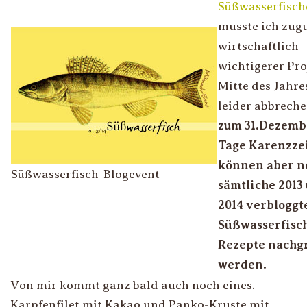
Süßwasserfisch
musste ich zug
wirtschaftlich
wichtigerer Pro
Mitte des Jahre
leider abbrech
zum 31.Dezemb
Tage Karenzze
können aber n
Süßwasserfisch-Blogevent
sämtliche 2013
2014 verbloggt
Süßwasserfisc
Rezepte nachg
werden.
Von mir kommt ganz bald auch noch eines.
Karpfenfilet mit Kakao und Panko-Kruste mit