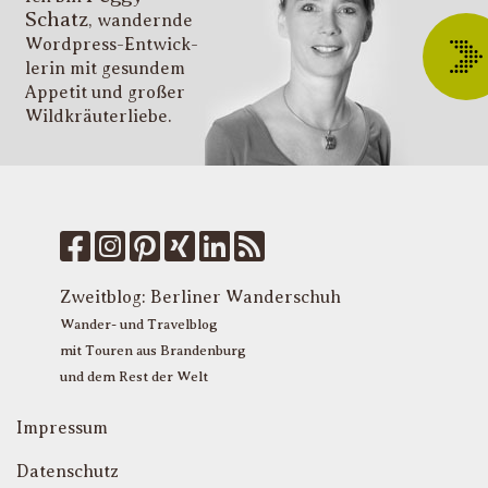
Schatz
, wandernde
ü
Wordpress-Entwick­
W
lerin mit gesundem
O
Appetit und großer
d
Wildkräuter­liebe.
G
u
W
k
f
M
u
T
Zweitblog:
Berliner Wanderschuh
P
Wander- und Travelblog
mit Touren aus Brandenburg
und dem Rest der Welt
Impressum
Datenschutz