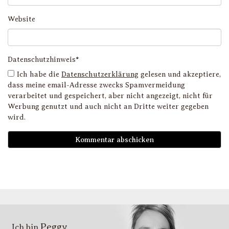
Website
Datenschutzhinweis*
Ich habe die
Datenschutzerklärung
gelesen und akzeptiere,
dass meine email-Adresse zwecks Spamvermeidung
verarbeitet und gespeichert, aber nicht angezeigt, nicht für
Werbung genutzt und auch nicht an Dritte weiter gegeben
wird.
D
i
l
li
g
s
v
i
Peggy
T
Ich bin