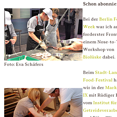
Schon abonnie
Bei der
Berlin 
Week
war ich a
forderster Fron
einem Nose-to-
Workshop von
Biolüske
dabei.
Foto: Eva Schäfers
Beim
Stadt-Lan
Food-Festival
h
wir in der
Mark
IX
mit Rüdiger 
vom
Institut für
Getreideverarb