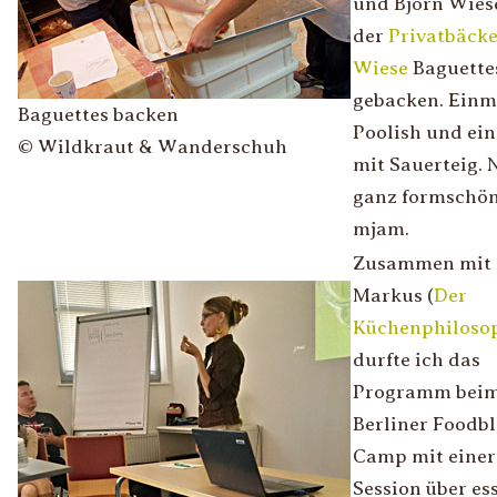
und Björn Wies
der
Privatbäcke
Wiese
Baguette
gebacken. Einm
Baguettes backen
Poolish und ei
© Wildkraut & Wanderschuh
mit Sauerteig. 
ganz formschön
mjam.
Zusammen mit
Markus (
Der
Küchenphiloso
durfte ich das
Programm bei
Berliner Foodb
Camp mit einer
Session über es