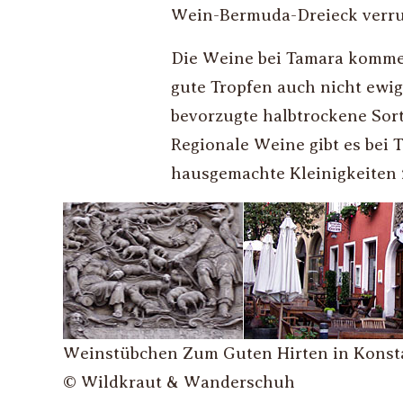
Wein-Bermuda-Dreieck verruf
Die Weine bei Tamara komme
gute Tropfen auch nicht ewig
bevorzugte halbtrockene Sorte
Regionale Weine gibt es bei T
hausgemachte Kleinigkeiten
Weinstübchen Zum Guten Hirten in Konst
© Wildkraut & Wanderschuh