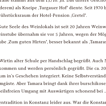
aße stammt aus dem 15./16. Jh. Das untere Geschoss
derem) als Kneipe ‚Turgauer Hof‘ diente. Seit 1970
ühstücksraum der Hotel-Pension ‚Gretel‘.
Gute Seele des Weinlokals ist seit 20 Jahren Weinwi
einstube übernahm sie vor 5 Jahren, wegen der Mög
e ‚Zum guten Hirten‘, besser bekannt als ‚Tamaras
irtin alter Schule per Handschlag begrüßt. Auch
llkommen und werden persönlich gegrüßt. Die ca. 2
in’s Geschehen integriert. Keine Selbstverständli
gäste. Aber Tamara bringt dank ihrer burschikosen
eilsfreien Umgang mit Auswärtigen schonend bei 
entradition in Konstanz leider aus. War die Konstan