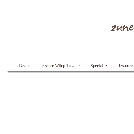
Dieser Blog verwendet Cookies.
Lesen Sie gern mehr dazu
Alles klar!
zun
Rezepte
essbare Wildpflanzen
Specials
Ressourc