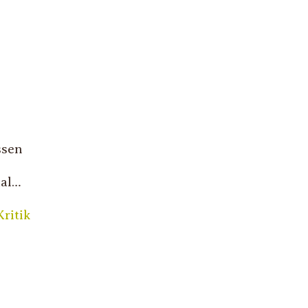
n
ssen
Mal…
ritik