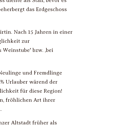
 diente als Stall, bevor es
 beherbergt das Erdgeschoss
rtin. Nach 15 Jahren in einer
lichkeit zur
 Weinstube‘ bzw. ‚bei
 Neulinge und Fremdlinge
0% Urlauber wärend der
chkeit für diese Region!
, fröhlichen Art ihrer
…
zer Altstadt früher als