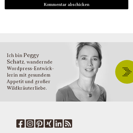
D
i
l
li
g
s
v
i
Peggy
T
Ich bin
Schatz
, wandernde
ü
Wordpress-Entwick­
W
lerin mit gesundem
O
Appetit und großer
d
Wildkräuter­liebe.
G
u
W
k
f
M
u