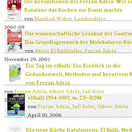
Die Revolutionen des Ferran Adrià: Wie e
Katalane das Kochen zur Kunst machte
von
Manfred Weber-Lamberdière
2007-09
Das wissenschaftliche Lexikon der Gastr
Das Grundlagenwerk der Molekularen Kü
von
Alicia El Bullitaller
,
Ferran Adria
November 29, 2007
Ein Tag im elBulli: Ein Einblick in die
Gedankenwelt, Methoden und kreativen 
von Ferran Adrià
von
Ferran Adrià
,
Albert Adrià
,
Juli Soler
elBulli 1994-1997, m. CD-ROM
2009-03
von
Ferran Adria
,
Juli Soler
,
Albert Adria
April 10, 2006
Die neue Küche Kataloniens. El Bulli. Me