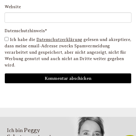
Website
Datenschutzhinweis*
Ich habe die
Datenschutzerklärung
gelesen und akzeptiere,
dass meine email-Adresse zwecks Spamvermeidung
verarbeitet und gespeichert, aber nicht angezeigt, nicht für
Werbung genutzt und auch nicht an Dritte weiter gegeben
wird.
D
i
l
li
g
s
v
i
Peggy
T
Ich bin