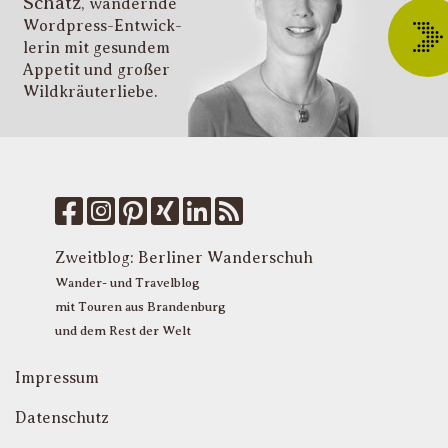
Schatz
, wandernde
ü
Wordpress-Entwick­
W
lerin mit gesundem
O
Appetit und großer
d
Wildkräuter­liebe.
G
u
W
k
f
M
u
T
Zweitblog:
Berliner Wanderschuh
P
Wander- und Travelblog
mit Touren aus Brandenburg
und dem Rest der Welt
Impressum
Datenschutz