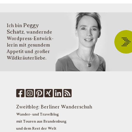
s
v
i
Peggy
T
Ich bin
Schatz
, wandernde
ü
Wordpress-Entwick­
W
lerin mit gesundem
O
Appetit und großer
d
Wildkräuter­liebe.
G
u
W
k
f
M
u
T
Zweitblog:
Berliner Wanderschuh
P
Wander- und Travelblog
mit Touren aus Brandenburg
und dem Rest der Welt