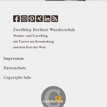
W
k
f
M
u
T
Zweitblog:
Berliner Wanderschuh
P
Wander- und Travelblog
mit Touren aus Brandenburg
und dem Rest der Welt
Impressum
Datenschutz
Copyright-Info