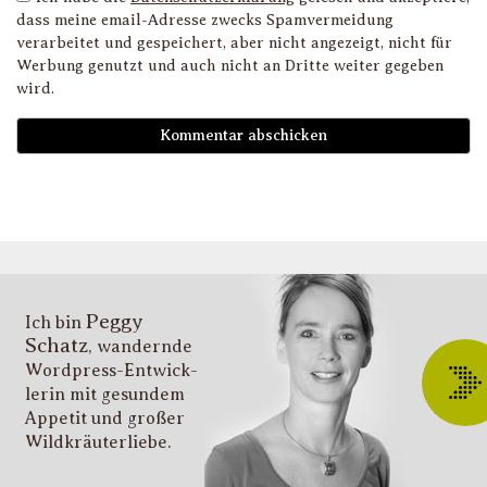
dass meine email-Adresse zwecks Spamvermeidung
verarbeitet und gespeichert, aber nicht angezeigt, nicht für
Werbung genutzt und auch nicht an Dritte weiter gegeben
wird.
D
i
l
li
g
s
v
i
Peggy
T
Ich bin
Schatz
, wandernde
ü
Wordpress-Entwick­
W
lerin mit gesundem
O
Appetit und großer
d
Wildkräuter­liebe.
G
u