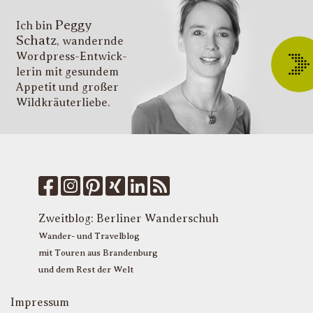
i
Peggy
T
Ich bin
Schatz
, wandernde
ü
Wordpress-Entwick­
W
lerin mit gesundem
O
Appetit und großer
d
Wildkräuter­liebe.
G
u
W
k
f
M
u
T
Zweitblog:
Berliner Wanderschuh
P
Wander- und Travelblog
mit Touren aus Brandenburg
und dem Rest der Welt
Impressum