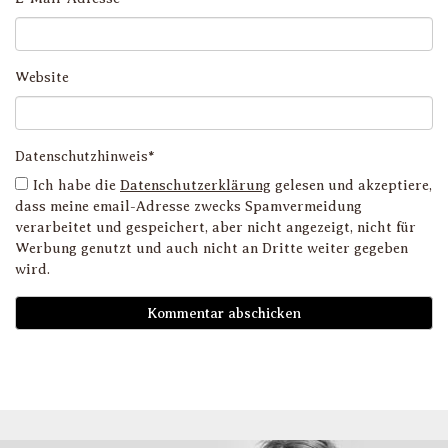
Website
Datenschutzhinweis*
Ich habe die
Datenschutzerklärung
gelesen und akzeptiere,
dass meine email-Adresse zwecks Spamvermeidung
verarbeitet und gespeichert, aber nicht angezeigt, nicht für
Werbung genutzt und auch nicht an Dritte weiter gegeben
wird.
D
i
l
li
g
s
v