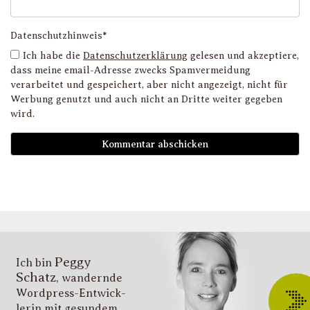
Datenschutzhinweis*
Ich habe die
Datenschutzerklärung
gelesen und akzeptiere,
dass meine email-Adresse zwecks Spamvermeidung
verarbeitet und gespeichert, aber nicht angezeigt, nicht für
Werbung genutzt und auch nicht an Dritte weiter gegeben
wird.
D
i
l
li
g
s
v
i
Peggy
T
Ich bin
Schatz
, wandernde
ü
Wordpress-Entwick­
W
lerin mit gesundem
O