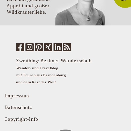
Appetit und großer
d
Wildkräuter­liebe.
G
u
W
k
f
M
u
T
Zweitblog:
Berliner Wanderschuh
P
Wander- und Travelblog
mit Touren aus Brandenburg
und dem Rest der Welt
Impressum
Datenschutz
Copyright-Info