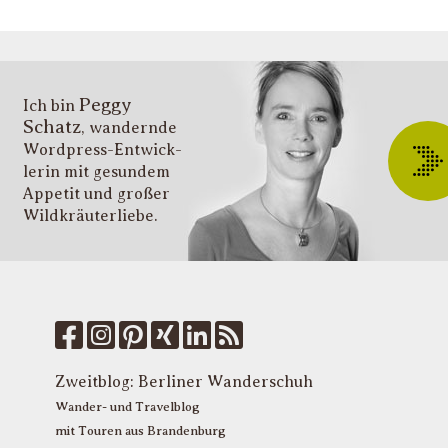
g
s
v
i
Peggy
T
Ich bin
Schatz
, wandernde
ü
Wordpress-Entwick­
W
lerin mit gesundem
O
Appetit und großer
d
Wildkräuter­liebe.
G
u
W
k
f
M
u
T
Zweitblog:
Berliner Wanderschuh
P
Wander- und Travelblog
mit Touren aus Brandenburg