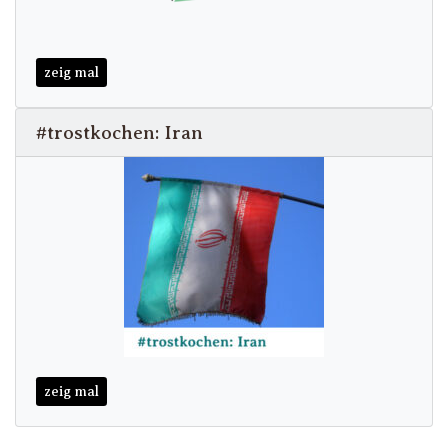
zeig mal
#trostkochen: Iran
zeig mal