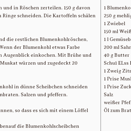
 und in Röschen zerteilen. 150 g davon
1 Blumenkoh
in Ringe schneiden. Die Kartoffeln schälen
250 g mehl
1 Zwiebel
150 ml Wei
nd die restlichen Blumenkohlröschen,
1 l Gemüse
. Wenn der Blumenkohl etwas Farbe
200 ml Sah
n Augenblick einkochen. Mit Brühe und
40 g Butter
nd Muskat würzen und zugedeckt 20
Schu1 ELss 
1 Zweig Zi
1 Prise Mu
enkohl in dünne Scheibchen schneiden
1 Prise Zuc
nbraten. Salzen und pfeffern.
Salz
weißer Pfef
en, so dass es sich mit einem Löffel
Öl zum Bra
Obenauf die Blumenkohlscheibchen