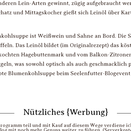
deren Lein-Arten gewinnt, zügig aufgebraucht wer
atz und Mittagskocher gießt sich Leinöl über Kart
kohlsuppe ist Weißwein und Sahne an Bord. Die S
eln. Das Leinöl bildet (im Originalrezept) das köstl
ekochten Hagebuttenmark und vom Balkon-Zitronen
ln, was sowohl optisch als auch geschmacklich p
mpte Blumenkohlsuppe beim Seelenfutter-Blogeven
Nützliches {Werbung}
gramm teil und mit Kauf auf diesem Wege verdiene ich 
Blog mit noch mehr Genuss weiter zu führen. (Serverkos