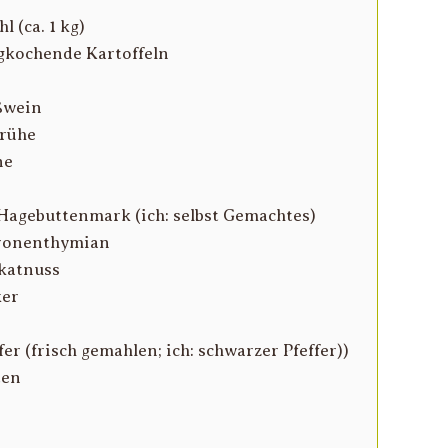
l (ca. 1 kg)
igkochende Kartoffeln
ßwein
brühe
ne
Hagebuttenmark (ich: selbst Gemachtes)
tronenthymian
skatnuss
ker
fer (frisch gemahlen; ich: schwarzer Pfeffer))
ten