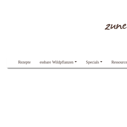
Dieser Blog verwendet Cookies.
Lesen Sie gern mehr dazu
Alles klar!
zun
Rezepte
essbare Wildpflanzen
Specials
Ressourc