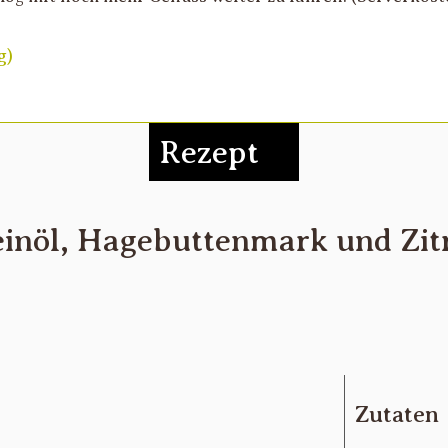
g)
Rezept
inöl, Hagebuttenmark und Zi
Zutaten