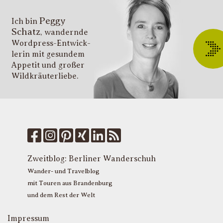
i
Peggy
T
Ich bin
Schatz
, wandernde
ü
Wordpress-Entwick­
W
lerin mit gesundem
O
Appetit und großer
d
Wildkräuter­liebe.
G
u
W
k
f
M
u
T
Zweitblog:
Berliner Wanderschuh
P
Wander- und Travelblog
mit Touren aus Brandenburg
und dem Rest der Welt
Impressum