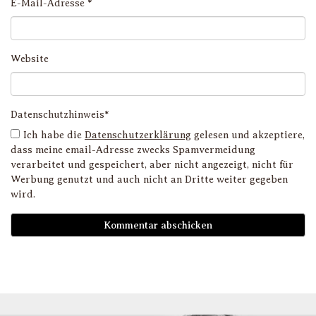
E-Mail-Adresse
*
Website
Datenschutzhinweis*
Ich habe die
Datenschutzerklärung
gelesen und akzeptiere,
dass meine email-Adresse zwecks Spamvermeidung
verarbeitet und gespeichert, aber nicht angezeigt, nicht für
Werbung genutzt und auch nicht an Dritte weiter gegeben
wird.
D
i
l
li
g
s
v