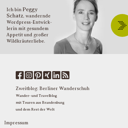
i
Peggy
T
Ich bin
Schatz
, wandernde
ü
Wordpress-Entwick­
W
lerin mit gesundem
O
Appetit und großer
d
Wildkräuter­liebe.
G
u
W
k
f
M
u
T
Zweitblog:
Berliner Wanderschuh
P
Wander- und Travelblog
mit Touren aus Brandenburg
und dem Rest der Welt
Impressum