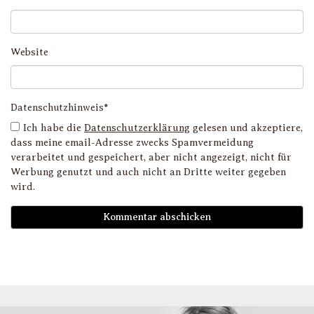
Website
Datenschutzhinweis*
Ich habe die
Datenschutzerklärung
gelesen und akzeptiere,
dass meine email-Adresse zwecks Spamvermeidung
verarbeitet und gespeichert, aber nicht angezeigt, nicht für
Werbung genutzt und auch nicht an Dritte weiter gegeben
wird.
D
i
l
li
g
s
v