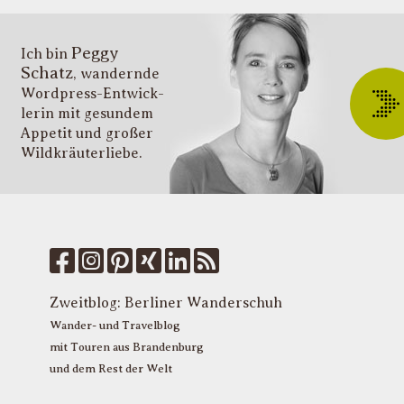
v
i
Peggy
T
Ich bin
Schatz
, wandernde
ü
Wordpress-Entwick­
W
lerin mit gesundem
O
Appetit und großer
d
Wildkräuter­liebe.
G
u
W
k
f
M
u
T
Zweitblog:
Berliner Wanderschuh
P
Wander- und Travelblog
mit Touren aus Brandenburg
und dem Rest der Welt