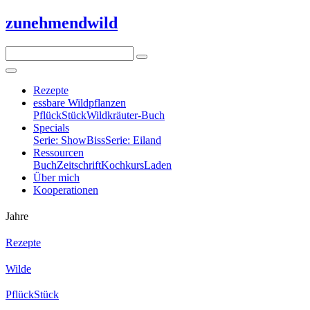
zunehmend
wild
Rezepte
essbare Wildpflanzen
PflückStück
Wildkräuter-Buch
Specials
Serie: ShowBiss
Serie: Eiland
Ressourcen
Buch
Zeitschrift
Kochkurs
Laden
Über mich
Kooperationen
Jahre
Rezepte
Wilde
PflückStück