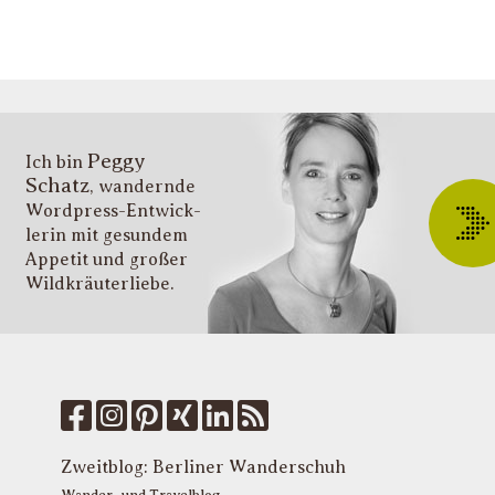
l
li
g
s
v
i
Peggy
T
Ich bin
Schatz
, wandernde
ü
Wordpress-Entwick­
W
lerin mit gesundem
O
Appetit und großer
d
Wildkräuter­liebe.
G
u
W
k
f
M
u
T
Zweitblog:
Berliner Wanderschuh
P
Wander- und Travelblog