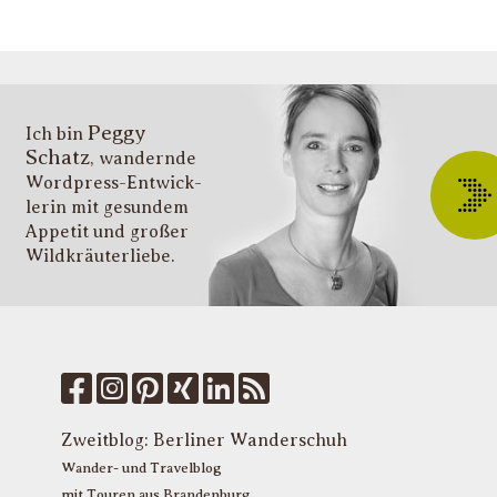
li
g
s
v
i
Peggy
T
Ich bin
Schatz
, wandernde
ü
Wordpress-Entwick­
W
lerin mit gesundem
O
Appetit und großer
d
Wildkräuter­liebe.
G
u
W
k
f
M
u
T
Zweitblog:
Berliner Wanderschuh
P
Wander- und Travelblog
mit Touren aus Brandenburg