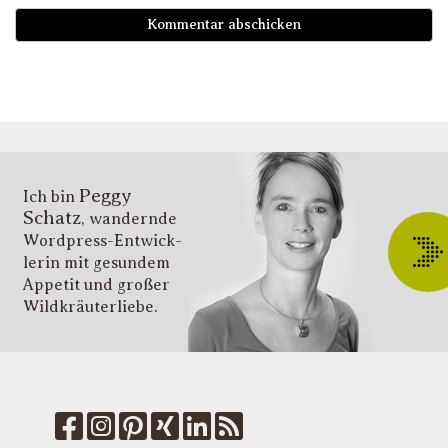
D
i
l
li
g
s
v
i
Peggy
T
Ich bin
Schatz
, wandernde
ü
Wordpress-Entwick­
W
lerin mit gesundem
O
Appetit und großer
d
Wildkräuter­liebe.
G
u
W
k
f
M
u