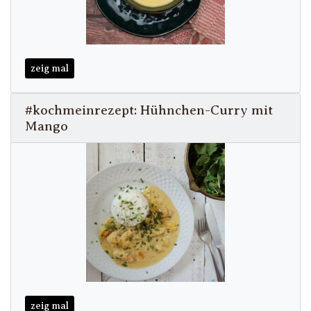
zeig mal
#kochmeinrezept: Hühnchen-Curry mit
Mango
zeig mal