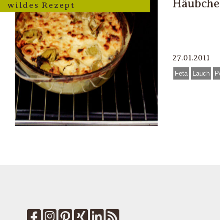
Häubch
wildes Rezept
27.01.2011
Feta
Lauch
P