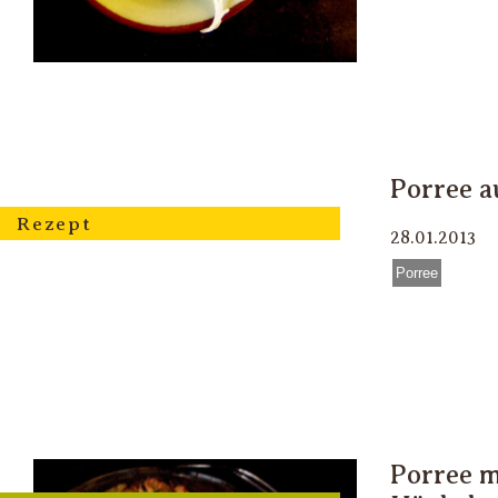
Porree a
Rezept
28.01.2013
Porree
Porree m