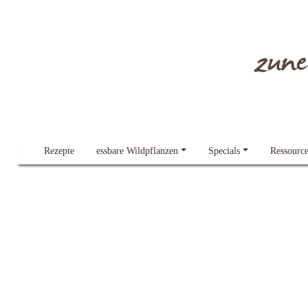
Dieser Blog verwendet Cookies.
Lesen Sie gern mehr dazu
Alles klar!
zun
Rezepte
essbare Wildpflanzen
Specials
Ressourc