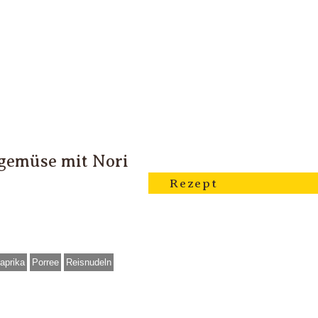
gemüse mit Nori
Rezept
aprika
Porree
Reisnudeln