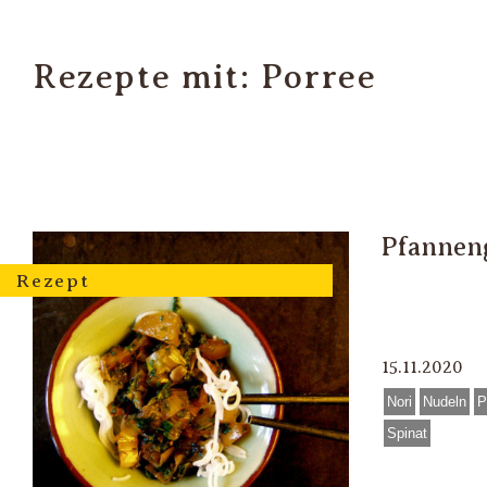
Rezepte mit: Porree
Pfannen
Rezept
15.11.2020
Nori
Nudeln
P
Spinat